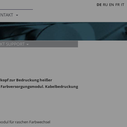
DE
RU
EN
FR
IT
NTAKT
KT SUPPORT
erkopf zur Bedruckung heißer
s Farbversorgungsmodul. Kabelbedruckung
eneder
bmayer
 - 106
 - 152
.at
medek.at
odul für raschen Farbwechsel