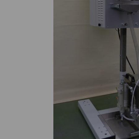
Georg Kühr
+43 2245 4694 - 148
g.kuehr@medek.at