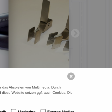
✖
er das Abspielen von Multimedia. Durch
 diese Website setzen ggf. auch Cookies. Die
Nutzungsbedingungen
Datenschutzerklärung
Impressum
stik
Marketing
Externe Medien