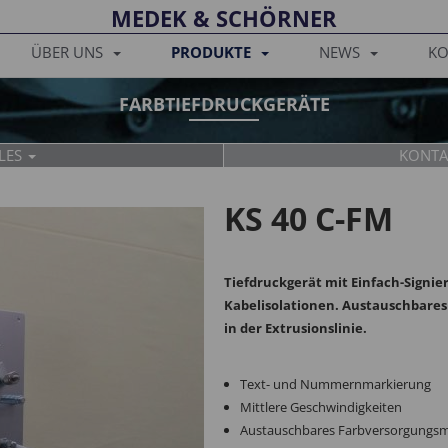
MEDEK & SCHÖRNER
ÜBER UNS
PRODUKTE
NEWS
KO
FARBTIEFDRUCKGERÄTE
LES
KONTA
SPARE PARTS
MECHANICAL
KS 40 C-FM
Tiefdruckgerät mit Einfach-Signi
Kabelisolationen. Austauschbare
Tanja Breit
Leopold Hu
in der Extrusionslinie.
+43 2245 4694
+43 2245 4694
sales@medek
l.hubmayer@
Text- und Nummernmarkierung
Mittlere Geschwindigkeiten
Austauschbares Farbversorgungsm